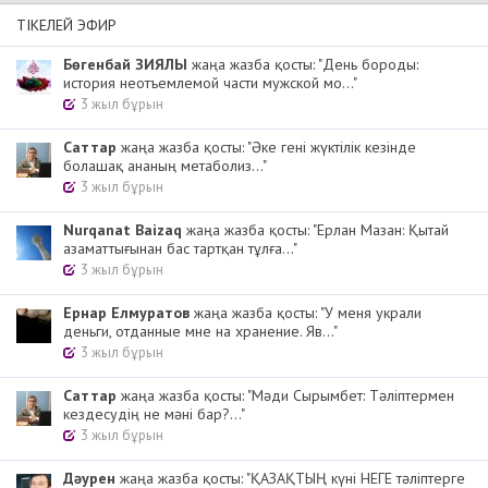
ТІКЕЛЕЙ ЭФИР
Бөгенбай ЗИЯЛЫ
жаңа жазба қосты: "День бороды:
история неотъемлемой части мужской мо..."
3 жыл бұрын
Cаттар
жаңа жазба қосты: "Әке гені жүктілік кезінде
болашақ ананың метаболиз..."
3 жыл бұрын
Nurqanat Baizaq
жаңа жазба қосты: "Ерлан Мазан: Қытай
азаматтығынан бас тартқан тұлға..."
3 жыл бұрын
Ернар Елмуратов
жаңа жазба қосты: "У меня украли
деньги, отданные мне на хранение. Яв..."
3 жыл бұрын
Cаттар
жаңа жазба қосты: "Мәди Сырымбет: Тәліптермен
кездесудің не мәні бар?..."
3 жыл бұрын
Дәурен
жаңа жазба қосты: "ҚАЗАҚТЫҢ күні НЕГЕ тәліптерге