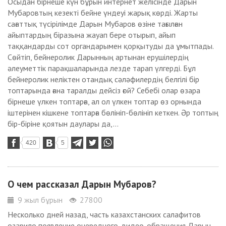
Осыдан бірнеше күн бұрын интернет желісінде Дарын
Мубаровтың кезекті бейне үндеуі жарық көрді. Жарты
сағаттық түсірілімде Дарын Мубаров өзіне тағылған
айыптардың біразына жауап бере отырып, айып
таққандарды сот органдарымен қорқытуды да ұмытпады.
Сөйтіп, бейнеролик Дарынның артынан ерушілердің
әлеуметтік парақшаларында лезде тарап үлгерді. Бұл
бейнеролик неліктен отандық сәләфилердің белгілі бір
топтарында ғана таралды дейсіз ғой? Себебі олар өзара
бірнеше үлкен топтарға, ал ол үлкен топтар өз орнында
іштерінен кішкене топтарға бөлініп-бөлініп кеткен. Әр топтың
бір-біріне қоятын даулары да,...
420
5
О чем рассказал Дарын Мубаров?
9 жыл бұрын
27800
Несколько дней назад, часть казахстанских салафитов
озарило появление очередного видео-обращения Дарын