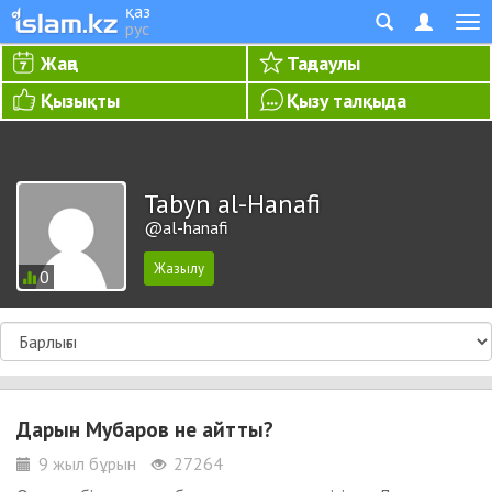
қаз
рус
Жаңа
Таңдаулы
Қызықты
Қызу талқыда
Tabyn al-Hanafi
@al-hanafi
0
Дарын Мубаров не айтты?
9 жыл бұрын
27264